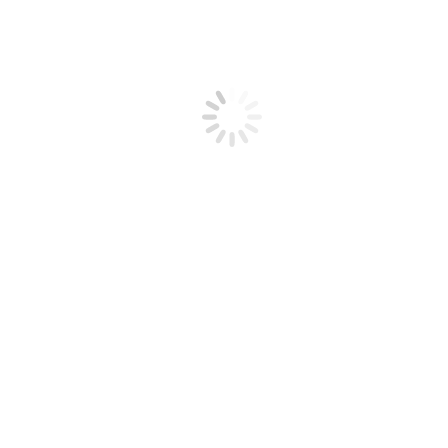
n auf einen Blick
nzeigen schalten
licks finden
usammenbringen